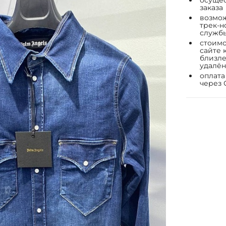
осущес
заказа
возмож
трек-н
служб
стоимо
сайте 
близле
удалён
оплата
через 