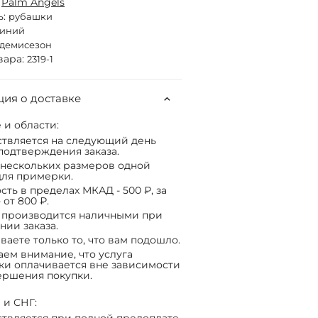
:
Palm Angels
ь:
рубашки
синий
демисезон
вара:
2319-1
ия о доставке
 и области:
твляется на следующий день
подтверждения заказа.
нескольких размеров одной
ля примерки.
сть в пределах МКАД - 500 ₽, за
 от 800 ₽.
 производится наличными при
нии заказа.
ваете только то, что вам подошло.
ем внимание, что услуга
ки оплачивается вне зависимости
ершения покупки.
 и СНГ: