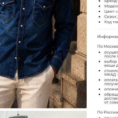
Бренд
Модел
Цвет:
Сезон:
Код то
Информац
По Москве
осущес
после 
выбор 
вещи д
стоимо
МКАД -
оплата
получе
оплачи
обраща
достав
от сов
По России