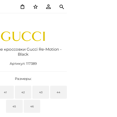
 кроссовки Gucci Re-Motion -
Black
Артикул:
117389
Размеры:
41
42
43
44
45
46