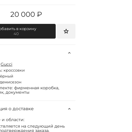
20 000 ₽
обавить в корзину
40
:
Gucci
ь:
кроссовки
чёрный
демисезон
лекте: фирменная коробка,
к, документы
ия о доставке
 и области:
твляется на следующий день
подтверждения заказа.