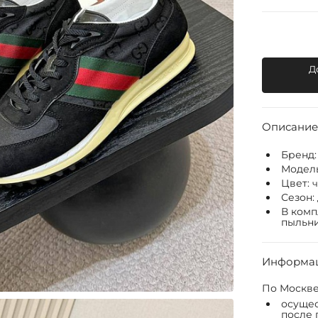
Д
Описание
Бренд
Модел
Цвет:
Сезон:
В комп
пыльни
Информац
По Москве
осущес
после 