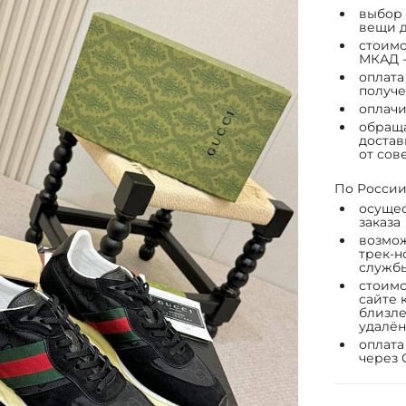
выбор 
вещи д
стоимо
МКАД -
оплата
получе
оплачи
обраща
достав
от сов
По России
осущес
заказа
возмож
трек-н
служб
стоимо
сайте 
близле
удалён
оплата
через 