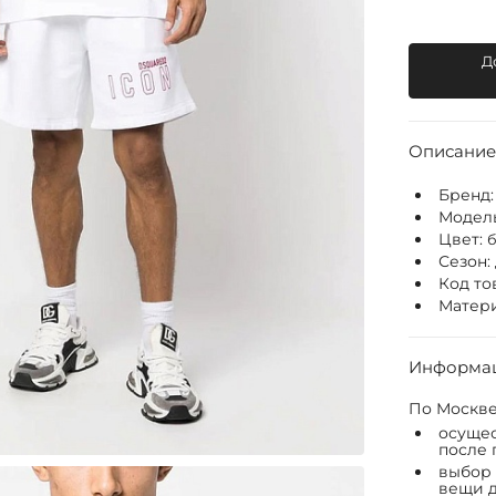
Д
Описание
Бренд
Модел
Цвет:
Сезон:
Код то
Матери
Информац
По Москве
осущес
после 
выбор 
вещи д