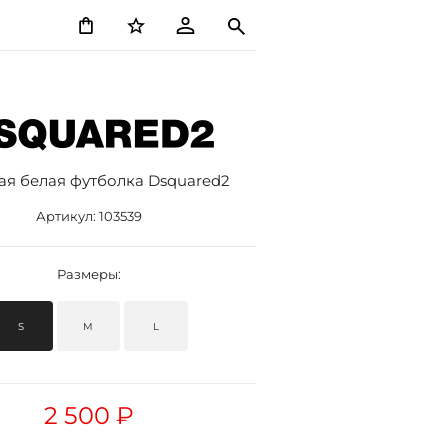
ая белая футболка Dsquared2
Артикул:
103539
Размеры:
S
M
L
2 500 ₽