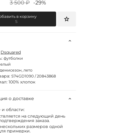
3 500 ₽
-29%
обавить в корзину
S
:
Dsquared
ь:
футболки
белый
демисезон, лето
вара:
S74GD1090 / 20843868
ал: 100% хлопок
ия о доставке
 и области:
твляется на следующий день
подтверждения заказа.
нескольких размеров одной
ля примерки.