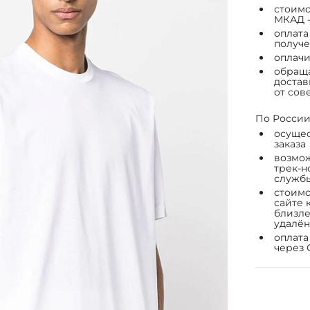
стоимо
МКАД -
оплата
получе
оплачи
обраща
достав
от сов
По России
осущес
заказа
возмож
трек-н
служб
стоимо
сайте 
близле
удалён
оплата
через 