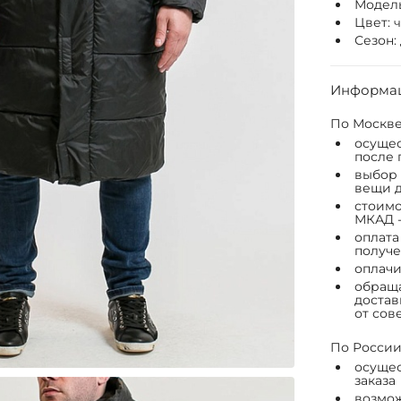
Модел
Цвет:
Сезон:
Информац
По Москве
осущес
после 
выбор 
вещи д
стоимо
МКАД -
оплата
получе
оплачи
обраща
достав
от сов
По России
осущес
заказа
возмож