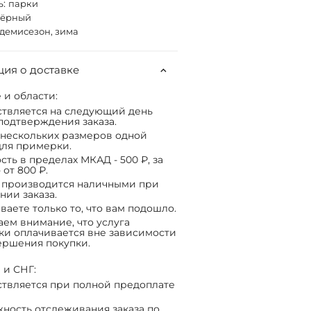
ь:
парки
чёрный
демисезон, зима
ия о доставке
 и области:
твляется на следующий день
подтверждения заказа.
нескольких размеров одной
ля примерки.
сть в пределах МКАД - 500 ₽, за
 от 800 ₽.
 производится наличными при
нии заказа.
ваете только то, что вам подошло.
ем внимание, что услуга
ки оплачивается вне зависимости
ершения покупки.
 и СНГ:
твляется при полной предоплате
ность отслеживания заказа по